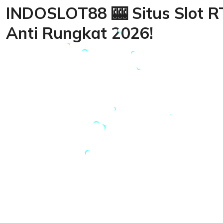
INDOSLOT88 🎰 Situs Slot R
Anti Rungkat 2026!
Loading...